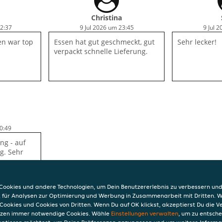
Niemand telefonisch zu
erreichen, keine
Christina
Entschädigung.
22:37
9 Jul 2026 um 23:45
9 Jul 
sen war top
Essen hat gut geschmeckt, gut
Sehr lecker!
verpackt schnelle Lieferung.
0:49
ng - auf
ig. Sehr
ookies und andere Technologien, um Dein Benutzererlebnis zu verbessern und
, für Analysen zur Optimierung und Werbung in Zusammenarbeit mit Dritten. 
Cookies und Cookies von Dritten. Wenn Du auf OK klickst, akzeptierst Du die 
etzen immer notwendige Cookies. Wähle
Einstellungen verwalten
, um zu entsch