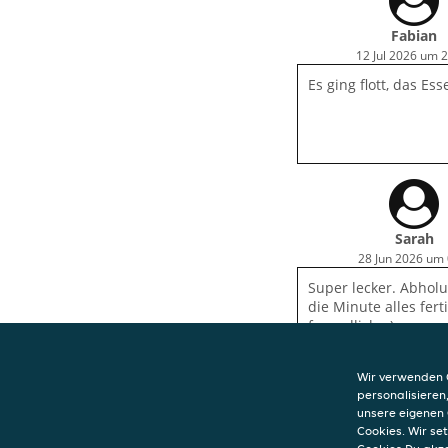
Fabian
12 Jul 2026 um 
Es ging flott, das Es
Sarah
28 Jun 2026 um 
Super lecker. Abholu
die Minute alles fert
freundlich. :)
Wir verwenden C
personalisieren
unsere eigenen 
Cookies. Wir s