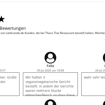
 Bewertungen
on Lieferando.de Kunden, die bei Thara Thai Restaurant bestellt haben. Möcht
Felix
20:57
30 Jul 2026 um 18:08
26 Jul 
mmer. Große
Wir hatten 3
wahr sehr le
eder
vegane/vegetarische Gericht
bestellt. In jedem der Gerichte
waren mehrere Stücke
Hähnchenfleisch, so dass diese
von den Vegetariern gar nicht
gegessen werden konnten.