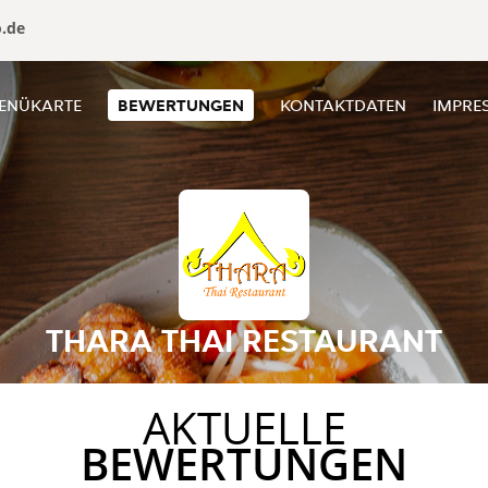
o.de
ENÜKARTE
BEWERTUNGEN
KONTAKTDATEN
IMPRE
THARA THAI RESTAURANT
AKTUELLE
BEWERTUNGEN