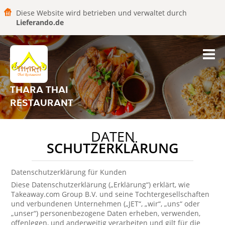
Diese Website wird betrieben und verwaltet durch
Lieferando.de
THARA THAI
RESTAURANT
DATEN
SCHUTZERKLÄRUNG
Datenschutzerklärung für Kunden
Diese Datenschutzerklärung („Erklärung“) erklärt, wie
Takeaway.com Group B.V. und seine Tochtergesellschaften
und verbundenen Unternehmen („JET“, „wir“, „uns“ oder
„unser“) personenbezogene Daten erheben, verwenden,
offenlegen, und anderweitig verarbeiten und gilt für die