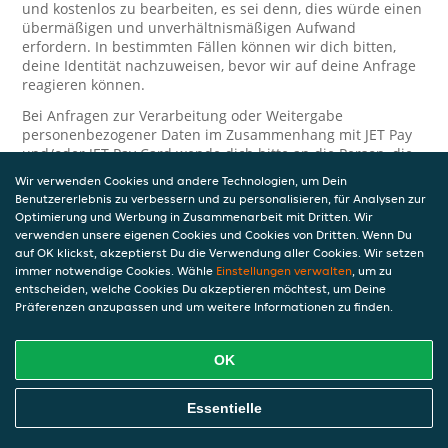
und kostenlos zu bearbeiten, es sei denn, dies würde einen
übermäßigen und unverhältnismäßigen Aufwand
erfordern. In bestimmten Fällen können wir dich bitten,
deine Identität nachzuweisen, bevor wir auf deine Anfrage
reagieren können.
Bei Anfragen zur Verarbeitung oder Weitergabe
personenbezogener Daten im Zusammenhang mit JET Pay
und/oder JET Pay Card wende dich bitte an die Person, die
dir das JET Pay-Guthaben gewährt (das kann dein
Wir verwenden Cookies und andere Technologien, um Dein
Arbeitgeber, Geschäftspartner usw. sein). Dies ist
Benutzererlebnis zu verbessern und zu personalisieren, für Analysen zur
erforderlich, da JET und die Person, die dir das Guthaben
Optimierung und Werbung in Zusammenarbeit mit Dritten. Wir
gewährt, eine separate Verantwortung für die Verarbeitung
verwenden unsere eigenen Cookies und Cookies von Dritten. Wenn Du
und den Schutz deiner personenbezogenen Daten haben.
auf OK klickst, akzeptierst Du die Verwendung aller Cookies. Wir setzen
immer notwendige Cookies. Wähle
Einstellungen verwalten
, um zu
Solltest du weitere Fragen oder Beschwerden in Bezug auf
entscheiden, welche Cookies Du akzeptieren möchtest, um Deine
die Verarbeitung deiner personenbezogenen Daten haben,
Präferenzen anzupassen und um weitere Informationen zu finden.
kontaktieren wir dich gerne. Wir würden uns auch über
Tipps oder Vorschläge zur Verbesserung unserer Erklärung
freuen.
OK
Sicherheit
Essentielle
JET nimmt den Schutz personenbezogener Daten sehr ernst